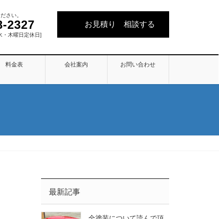
ください。
8-2327
お見積り 相談する
 [ 水・木曜日定休日]
料金表
会社案内
お問い合わせ
最新記事
全塗装について読んで頂