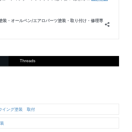
Threads
ヤウイング塗装 取付
塗装